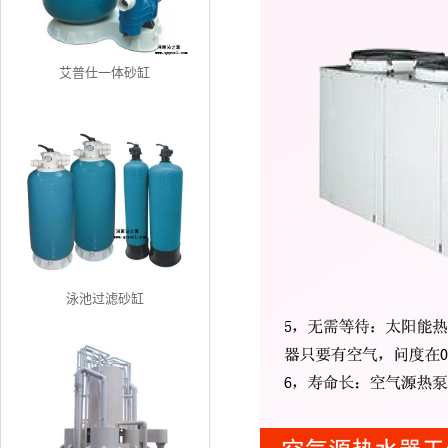
艾普仕一体砂缸
泳池过滤砂缸