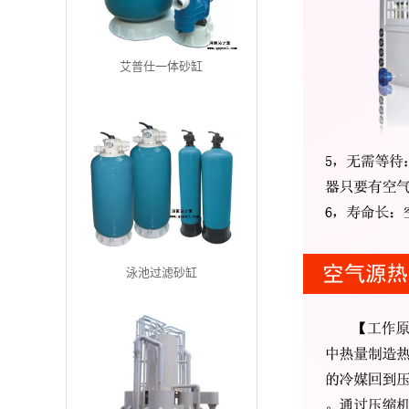
艾普仕一体砂缸
泳池过滤砂缸