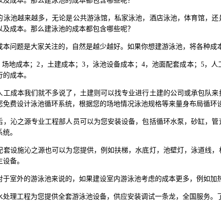
以及成本。那么建泳池的成本都包含哪些呢？
的泳池越来越多，无论是公共游泳馆，私家泳池，酒店泳池，体育馆，还
以及成本。那么建泳池的成本都包含哪些呢？
成本问题是大家关注的，自然是越少越好。如果你想建游泳池，将各种成
1，场地成本；2，土建成本；3，泳池设备成本；4，池面配套成本；5，
行的成本。
人工成本我们就不多说了，土建则可以找专业进行土建的公司或承包队来
您免费设计泳池循环系统，根据您的场地情况泳池规格等来量身布局循环
后，沁之源专业工程部人员可以为您安装设备，包括循环水泵，砂缸，管
系统。
配套设施沁之源也可以为您提供，例如扶梯，水底灯，池壁灯，泳道线，
生设备。
对于室外的游泳池来说的，如果建设室内游泳池考虑的成本更多，例如加
水处理工程为您提供全套游泳池设备，供应安装调试一条龙，全国服务。