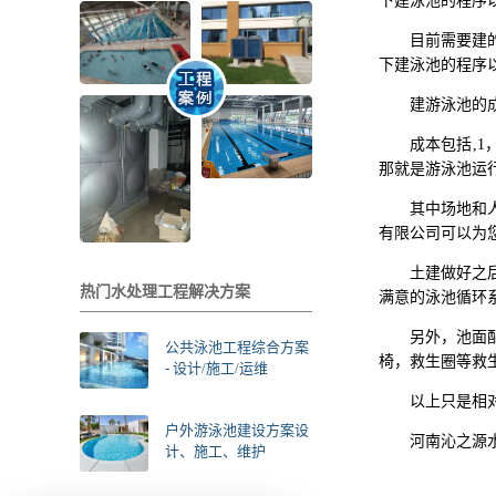
下建泳池的程序
目前需要建
下建泳池的程序
建游泳池的
成本包括,
那就是游泳池运
其中场地和
有限公司可以为
土建做好之
热门水处理工程解决方案
满意的泳池循环
另外，池面
公共泳池工程综合方案
椅，救生圈等救
- 设计/施工/运维
以上只是相
户外游泳池建设方案设
河南沁之源
计、施工、维护