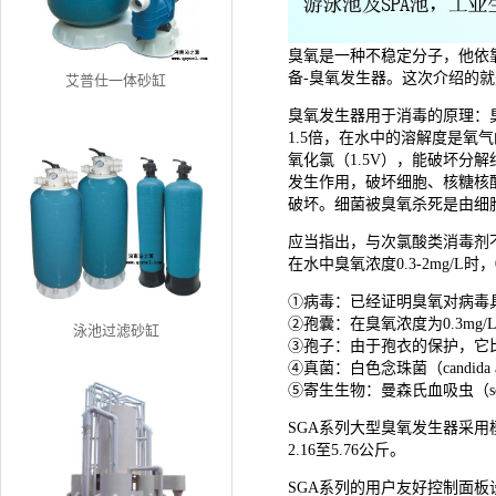
臭氧是一种不稳定分子，他依
备-臭氧发生器。这次介绍的就
艾普仕一体砂缸
臭氧发生器用于消毒的原理：臭
1.5倍，在水中的溶解度是氧气
氧化氯（1.5V），能破坏
发生作用，破坏细胞、核糖核
破坏。细菌被臭氧杀死是由细
应当指出，与次氯酸类消毒剂不
在水中臭氧浓度0.3-2mg/L时，
①病毒：已经证明臭氧对病毒具有非
②孢囊：在臭氧浓度为0.3mg/
泳池过滤砂缸
③孢子：由于孢衣的保护，它比
④真菌：白色念珠菌（candida a
⑤寄生生物：曼森氏血吸虫（schis
SGA系列大型臭氧发生器采
2.16至5.76公斤。
SGA系列的用户友好控制面板