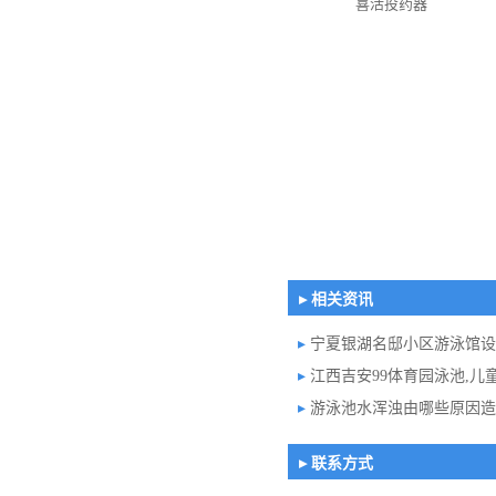
喜活投药器
▸ 相关资讯
▸
宁夏银湖名邸小区游泳馆设
▸
江西吉安99体育园泳池,儿童
▸
游泳池水浑浊由哪些原因造
▸ 联系方式