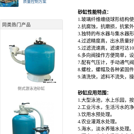
质量控制方案
砂缸性能特点：
1.玻璃纤维缠绕球形结构
同类热门产品
2.抗腐蚀，抗磨损，抗紫
3.独特的布水器与集水器
4.过滤精度高，出水质量好，
5.过滤流速高，滤速可达10～5
6.多向阀操作方便简单，
7.配有气压计，手动通气
8.螺栓，螺帽及各种紧固
9.清洗快，滤料不流失，
侧式游泳池砂缸
砂缸应用范围：
1.大型泳池，水上乐园，
2.工业污水，生活污水的
3.饮用水预处理。
4.农业灌溉水处理。
5.海水，淡水养殖水处理。