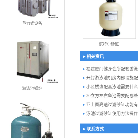
重力式设备
滨特尔砂缸
▸ 相关资讯
▸
福建厦门健身会所配套游泳
▸
开封游泳池机房内部设施配
▸
小区楼盘配套泳池需要什么
游泳池锅炉
▸
30立方左右鱼池需要配哪
▸
亚士图高速过滤砂缸功能有
▸
泳池过滤砂缸使用方法操作
▸ 联系方式