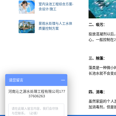
室内泳池工程综合方案-
含设计/施工
景观水处理与人工水体
二、吸污：
质量控制方案
投放混凝剂以后
心，一般控制在
三、除藻：
藻类是一种微小
长池水就不会变
请您留言
河南沁之源水处理工程有限公司177
四、消毒：
37606263
虽然家庭的个人
加消毒剂，但是